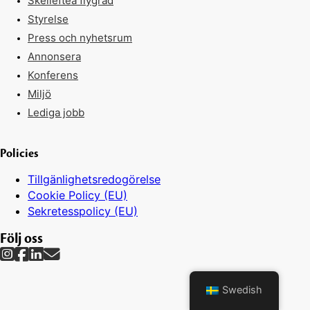
Skellefteå flygråd
Styrelse
Press och nyhetsrum
Annonsera
Konferens
Miljö
Lediga jobb
Policies
Tillgänlighetsredogörelse
Cookie Policy (EU)
Sekretesspolicy (EU)
Följ oss
Swedish