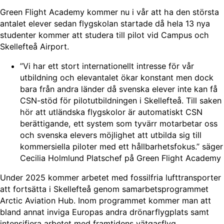
Green Flight Academy kommer nu i vår att ha den största
antalet elever sedan flygskolan startade då hela 13 nya
studenter kommer att studera till pilot vid Campus och
Skellefteå Airport.
”Vi har ett stort internationellt intresse för vår
utbildning och elevantalet ökar konstant men dock
bara från andra länder då svenska elever inte kan få
CSN-stöd för pilotutbildningen i Skellefteå. Till saken
hör att utländska flygskolor är automatiskt CSN
berättigande, ett system som tyvärr motarbetar oss
och svenska elevers möjlighet att utbilda sig till
kommersiella piloter med ett hållbarhetsfokus.” säger
Cecilia Holmlund Platschef på Green Flight Academy
Under 2025 kommer arbetet med fossilfria lufttransporter
att fortsätta i Skellefteå genom samarbetsprogrammet
Arctic Aviation Hub. Inom programmet kommer man att
bland annat inviga Europas andra drönarflygplats samt
intensifiera arbetet med framtidens vätgasflyg.