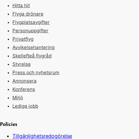
Hitta hit
Flyga drönare
Flygplatsavgifter
Personuppgifter
Privatflyg
Avvikelsehantering
Skellefteå flygråd
Styrelse
Press och nyhetsrum
Annonsera
Konferens
Miljö
Lediga jobb
Policies
Tillgänlighetsredogörelse