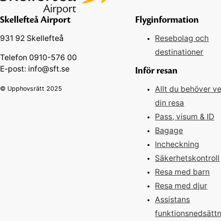
Skellefteå Airport
Flyginformation
Resebolag och
931 92 Skellefteå
destinationer
Telefon 0910-576 00
E-post: info@sft.se
Inför resan
Allt du behöver ve
© Upphovsrätt 2025
din resa
Pass, visum & ID
Bagage
Incheckning
Säkerhetskontroll
Resa med barn
Resa med djur
Assistans
funktionsnedsätt