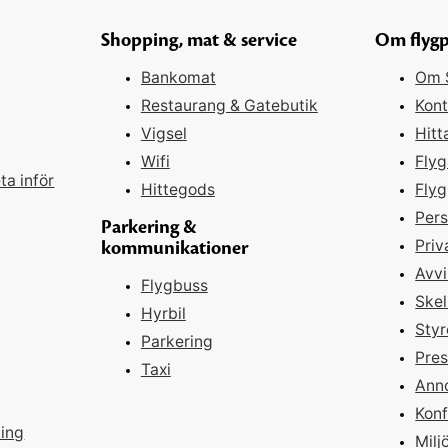
Shopping, mat & service
Om flygp
Bankomat
Om S
Restaurang & Gatebutik
Kont
Vigsel
Hitt
Wifi
Flyg
ta inför
Hittegods
Flyg
Pers
Parkering &
kommunikationer
Priv
Avvi
Flygbuss
Skel
Hyrbil
Styr
Parkering
Pres
Taxi
Ann
Kon
ning
Milj