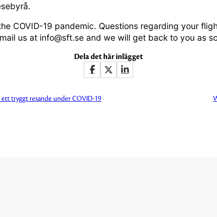
esebyrå.
the COVID-19 pandemic. Questions regarding your fligh
email us at info@sft.se and we will get back to you as s
Dela det här inlägget
 – ett tryggt resande under COVID-19
W