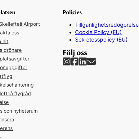
latsen
Policies
kellefteå Airport
Tillgänlighetsredogörelse
Cookie Policy (EU)
akta oss
Sekretesspolicy (EU)
a hit
a drönare
Följ oss
platsavgifter
onuppgifter
atflyg
kelsehantering
lefteå flygråd
else
s och nyhetsrum
onsera
ferens
ö