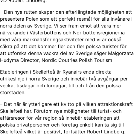
VD Robert Lindberg.
– Den nya rutten skapar den efterlängtade möjligheten att
presentera Polen som ett perfekt resmål för alla invånare i
norra delen av Sverige. Vi ser fram emot att vara mer
närvarande i Västerbottens och Norrbottensregionerna
med våra marknadsföringsaktiviteter med vi är också
säkra på att det kommer fler och fler polska turister för
att utforska denna vackra del av Sverige säger Małgorzata
Hudyma Director, Nordic Coutries Polish Tourism
Etableringen i Skellefteå är Ryanairs enda direkta
utrikeslinje i norra Sverige och innebär två avgångar per
vecka, tisdagar och lördagar, till och från den polska
storstaden.
– Det här är ytterligare ett kvitto på vilken attraktionskraft
Skellefteå har. Förutom nya möjligheter till turist- och
affärsresor för vår region så innebär etableringen att
polska privatpersoner och företag enkelt kan ta sig till
Skellefteå vilket är positivt, fortsätter Robert Lindberg.