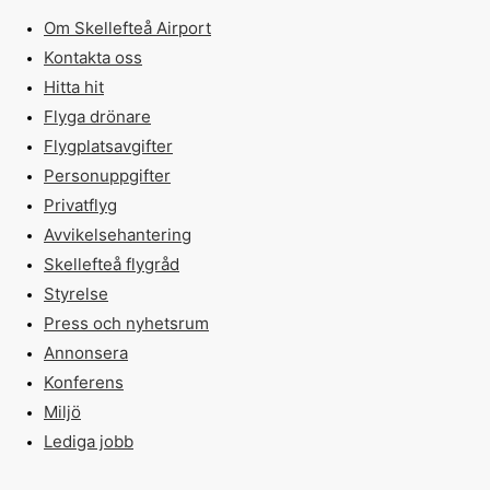
Om Skellefteå Airport
Kontakta oss
Hitta hit
Flyga drönare
Flygplatsavgifter
Personuppgifter
Privatflyg
Avvikelsehantering
Skellefteå flygråd
Styrelse
Press och nyhetsrum
Annonsera
Konferens
Miljö
Lediga jobb